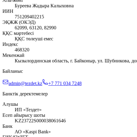
Аты-жөні
Буреева Жадыра Калыховна
ИИН
751209402215
ЭҚЖЖ (ОКЭД)
62099, 63120, 82990
ҚҚС мәртебесі
ҚҚС төлеуші емес
Индекс
468320
Мекенжай
Кызылординская область, г. Байконыр, ул. Шубникова, дом
Байланыс
admin@tezdet.kz
+7 771 034 7248
Банктік деректемелер
Алушы
ИП «Тездет»
Есеп айырысу шоты
KZ23722S000038061646
Банк
АО «Kaspi Bank»